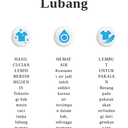
Lubang
Slow Juicer
Sandwich Toaster
Air Fryer
Electric Iron
HASIL
HEMAT
LEMBU
CUCIAN
AIR
T
LEBIH
Konsums
UNTUK
BERSIH
i air jadi
PAKAIA
HIGIEN
lebih
N
IS
sedikit
Benang
Teknolo
karena
pada
gi bak
air
pakaian
mesin
tersimpa
akan
cuci
n dalam
terlindun
tanpa
bak,
gi dari
lubang
sehingga
gesekan
mampu
memung
yang